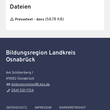
Dateien
File
(58.78 KB)
Pressetext - docx
Bildungsregion Landkreis
Osnabrück
Am Schölerberg 1
49082
Osnabrück
bildungsregion@Lkos.de
0541 501 1724
DATENSCHUTZ
IMPRESSUM
BARRIEREFREIHEIT