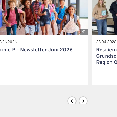
A
d
3.06.2026
28.04.2026
o
riple P - Newsletter Juni 2026
Resilien
b
Grundsch
e
Region 
S
t
o
c
k
I
D
1
6