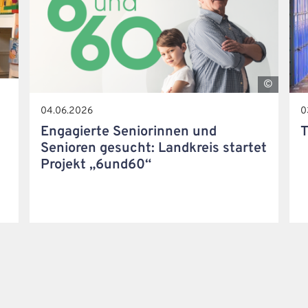
i
S
04.06.2026
0
t
Engagierte Seniorinnen und
T
o
Senioren gesucht: Landkreis startet
c
Projekt „6und60“
k
_
6
8
5
5
6
1
9