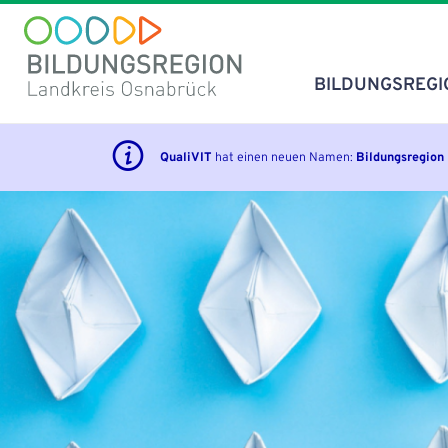
Direkt
zum
Inhalt
BILDUNGSREGI
Hauptna
QualiVIT
hat einen neuen Namen:
Bildungsregion